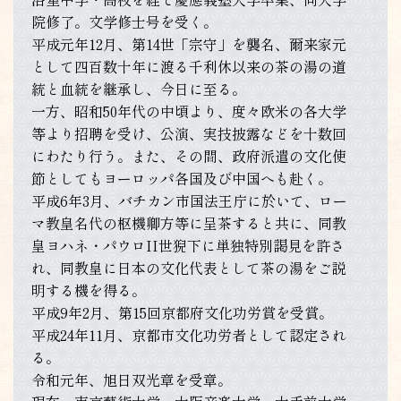
院修了。文学修士号を受く。
平成元年12月、第14世「宗守」を襲名、爾来家元
として四百数十年に渡る千利休以来の茶の湯の道
統と血統を継承し、今日に至る。
一方、昭和50年代の中頃より、度々欧米の各大学
等より招聘を受け、公演、実技披露などを十数回
にわたり行う。また、その間、政府派遣の文化使
節としてもヨーロッパ各国及び中国へも赴く。
平成6年3月、バチカン市国法王庁に於いて、ロー
マ教皇名代の枢機卿方等に呈茶すると共に、同教
皇ヨハネ・パウロII世猊下に単独特別謁見を許さ
れ、同教皇に日本の文化代表として茶の湯をご説
明する機を得る。
平成9年2月、第15回京都府文化功労賞を受賞。
平成24年11月、京都市文化功労者として認定され
る。
令和元年、旭日双光章を受章。