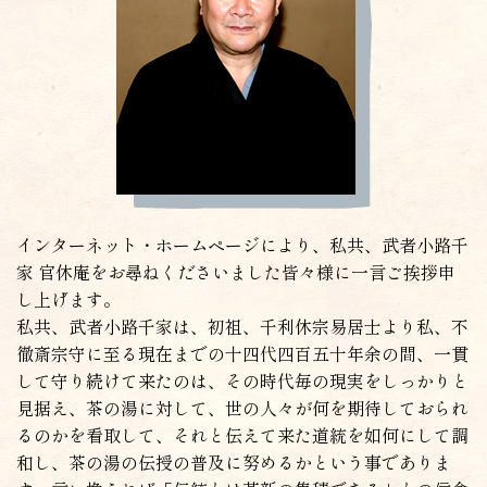
インターネット・ホームページにより、私共、武者小路千
家 官休庵をお尋ねくださいました皆々様に一言ご挨拶申
し上げます。
私共、武者小路千家は、初祖、千利休宗易居士より私、不
徹斎宗守に至る現在までの十四代四百五十年余の間、一貫
して守り続けて来たのは、その時代毎の現実をしっかりと
見据え、茶の湯に対して、世の人々が何を期待しておられ
るのかを看取して、それと伝えて来た道統を如何にして調
和し、茶の湯の伝授の普及に努めるかという事でありま