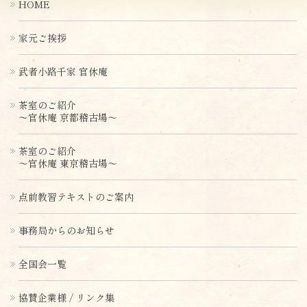
HOME
家元ご挨拶
武者小路千家 官休庵
茶室のご紹介
〜官休庵 京都稽古場〜
茶室のご紹介
〜官休庵 東京稽古場〜
点前教習テキストのご案内
事務局からのお知らせ
全国会一覧
協賛企業様 / リンク集