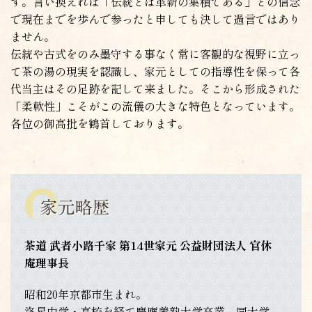
す。言い換えれば「伝統とは革新の集積である」との信念
で現在までを歩んで参ったと申しても決して過言ではあり
ません。
伝統や古式をのみ墨守する事なく常に客観的な視野に立っ
て茶の湯の現実を認識し、家元としての指導性を保って各
代当主はその足跡を記して来ました。そこから形成された
「柔軟性」こそがこの流儀の大きな特色となっています。
各位の御高批を鶴首しております。
茶道 武者小路千家 第14世家元 公益財団法人 官休
庵理事長
昭和20年京都市生まれ。
洛星中学・高校を経て慶應義塾大学卒業、同大学