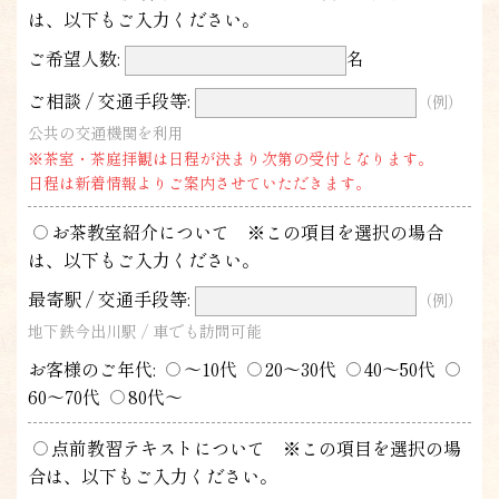
は、以下もご入力ください。
ご希望人数:
名
ご相談 / 交通手段等:
（例）
公共の交通機関を利用
※茶室・茶庭拝観は日程が決まり次第の受付となります。
日程は新着情報よりご案内させていただきます。
お茶教室紹介について ※この項目を選択の場合
は、以下もご入力ください。
最寄駅 / 交通手段等:
（例）
地下鉄今出川駅 / 車でも訪問可能
お客様のご年代:
〜10代
20〜30代
40〜50代
60〜70代
80代〜
点前教習テキストについて ※この項目を選択の場
合は、以下もご入力ください。