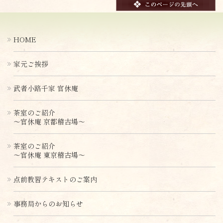
HOME
家元ご挨拶
武者小路千家 官休庵
茶室のご紹介
〜官休庵 京都稽古場〜
茶室のご紹介
〜官休庵 東京稽古場〜
点前教習テキストのご案内
事務局からのお知らせ