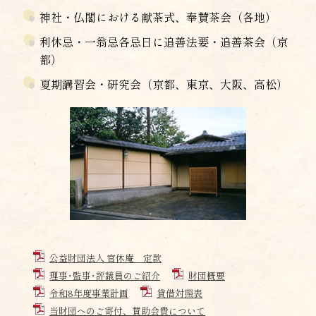
神社・仏閣における献茶式、奉賛茶会（各地）
利休忌・一翁忌各忌日に追善法要・追善茶会（京
都）
夏期講習会・研究会（京都、東京、大阪、高松）
公益財団法人 官休庵 定款
理事･監事･評議員のご紹介
財団概要
令和8年度事業計画
貸借対照表
当財団へのご寄付、賛助会費について