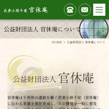
公益財団法人 官休庵について
HOME
公益財団法人 官休庵について
官休庵は千利休の道統を継ぐ武者小路千家（官休庵）
に伝わる茶道を保存育成し、その精神を一般に普及